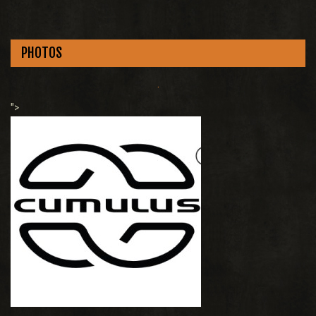
PHOTOS
.
">