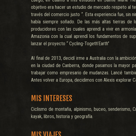
objetivo era hacer un estudio de mercado respeto al tem
través del comercio justo “. Esta experiencia fue, sin n
había siempre soñado. De las más altas tierras de 
producidores con las cuales aprendí a vivir en armoní
Amazonia con la cual aprendí los fundamentos de super
lanzar el proyecto “ Cycling-Togeth’Earth”
Al final de 2013, decidí irme a Australia con la ambici
en la ciudad de Canberra, donde pasamos la mayor pa
trabajar como empresario de mudanzas. Lancé tambié
Antes volver a Europa, decidimos con Alexis explorar 
MIS INTERESES
Ciclismo de montaña, alpinismo, buceo, senderismo, Cros
kayak, libros, historia y geografía.
MIS VIAJES