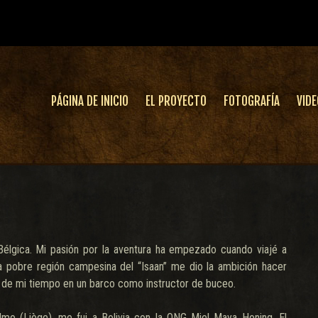
PÁGINA DE INICIO
EL PROYECTO
FOTOGRAFÍA
VIDE
Bélgica. Mi pasión por la aventura ha empezado cuando viajé a
 la pobre región campesina del “Isaan” me dio la ambición hacer
e de mi tiempo en un barco como instructor de buceo.
mo (Liège), me fui a Bolivia con la ONG Miel Maya Honing. El