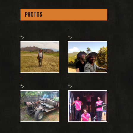
PHOTOS
.
.
">
">
.
.
">
">